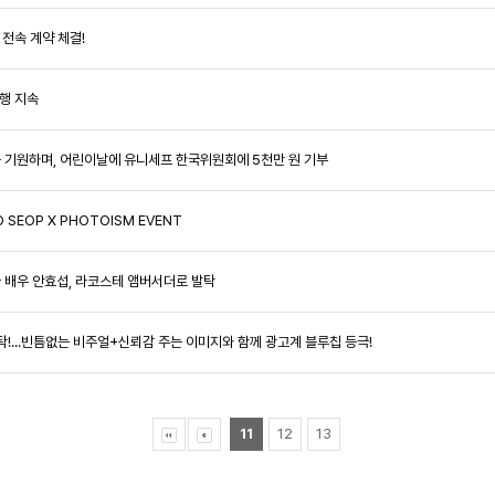
 전속 계약 체결!
선행 지속
행복을 기원하며, 어린이날에 유니세프 한국위원회에 5천만 원 기부
 SEOP X PHOTOISM EVENT
얼굴 배우 안효섭, 라코스테 앰버서더로 발탁
 발탁!...빈틈없는 비주얼+신뢰감 주는 이미지와 함께 광고계 블루칩 등극!
11
12
13