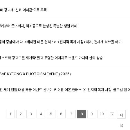
증하며 광고계 '신뢰 아이콘'으로 우뚝!
만든 쿠키부터 굿즈까지, 역조공으로 완성된 특별한 생일 카페
 신드롬의 중심에 서다! <케이팝 데몬 헌터스> <전지적 독자 시점>까지, 전세계 러브콜 쇄도
드 몽베스트와 광고모델 재계약! 맑고 투명한 이미지로 브랜드 가치와 신뢰 상승
SAE KYEONG X PHOTOISM EVENT (2025)
전 세계 팬들 대상 특급 이벤트 선보여 ‘케이팝 데몬 헌터스’ X ‘전지적 독자 시점’ 글로벌 팬
1
2
3
4
5
6
7
8
9
10
다
음