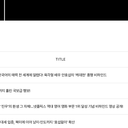
TITLE
로 한국어의 매력 전 세계에 알렸다! 육각형 배우 안효섭의 ‘케데헌’ 흥행 비하인드
까지 홀린 국보급 행보!
즈 ‘진우’의 환생 그 자체!...넷플릭스 역대 영어 영화 부문 1위 달성 기념 비하인드 영상 공개!
벌 대세 입증, 북미에 이어 남미·인도까지 ‘효섭앓이’ 확산