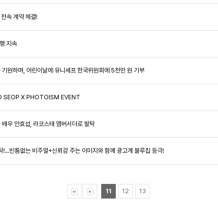
 전속 계약 체결!
선행 지속
행복을 기원하며, 어린이날에 유니세프 한국위원회에 5천만 원 기부
 SEOP X PHOTOISM EVENT
얼굴 배우 안효섭, 라코스테 앰버서더로 발탁
 발탁!...빈틈없는 비주얼+신뢰감 주는 이미지와 함께 광고계 블루칩 등극!
11
12
13