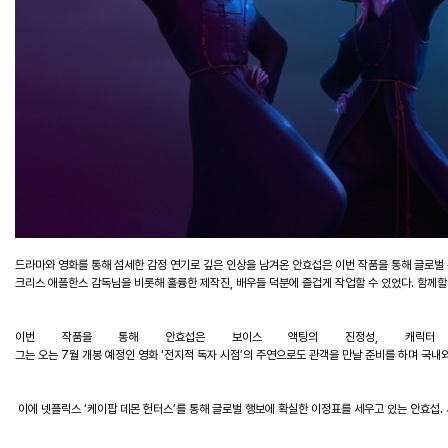
드라마와
영화를
통해
섬세한
감정
연기로
깊은
인상을
남겨온
안효섭은
이번
작품을
통해
글로벌
크리스
애플한스
감독님을
비롯해
훌륭한
제작진
,
배우들
덕분에
즐겁게
작업할
수
있었다
.
함께할
이번
작품을
통해
안효섭은
보이스
액팅의
진정성
,
캐릭터
그는
오는
7
월
개봉
예정인
영화
‘
전지적
독자
시점
’
의
주연으로도
관객을
만날
준비를
하
며
국내
이에
넷플릭스
‘
케이팝
데몬
헌터스
’
를
통해
글로벌
행보에
확실한
이정표를
세우고
있는
안효섭
.