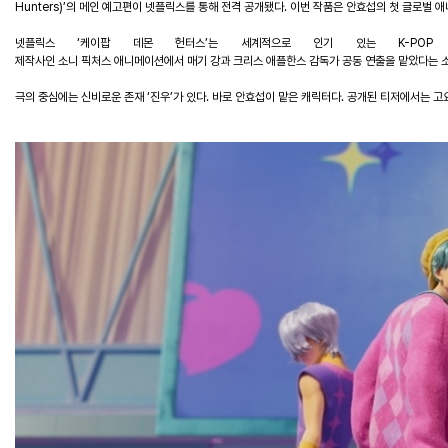
Hunters
)’
의
메인
예고편
이
넷플릭스를
통해
전격
공개됐다
.
이번
작품
은
안효섭의
첫
글로벌
애
넷플릭스
‘
케이팝
데몬
헌터스
’
는
세계적으로
인기
있는
K-PO
제작사인
소니
픽처스
애니메이션에서
매기
강과
크리스
애플한스
감독가
공동
연출을
맡
았다는
극의
중심에는
신비로운
존재
‘
진우
’
가
있다
.
바로
안효섭이
맡은
캐릭터다
.
공개된
티저에서는
고