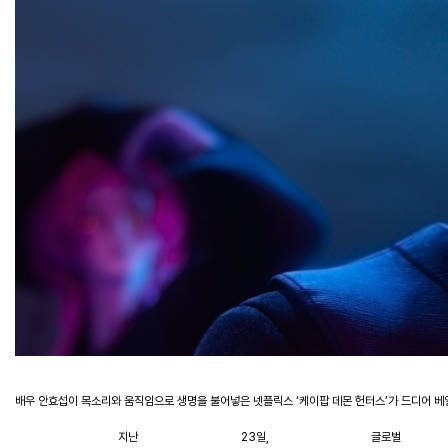
배우
안효섭이
목소리와
움직임으로
생명을
불어넣은
넷플릭스
‘
케이팝
데몬
헌터스
’
가
드디어
베
지난
23
일
,
글로벌