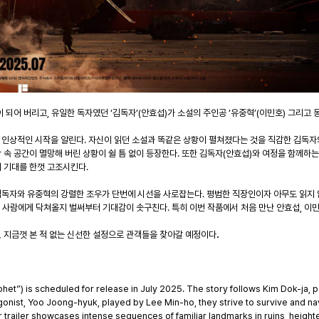
이 되어 버리고, 유일한 독자였던 ‘김독자’(안효섭)가 소설의 주인공 ‘유중혁’(이민호) 그리
인상적인 시작을 알린다. 자신이 읽던 소설과 똑같은 상황이 펼쳐졌다는 것을 직감한 김독자의
속 공간이 멸망해 버린 상황이 쉴 틈 없이 등장한다. 또한 김독자(안효섭)와 여정을 함께하는 
 기대를 한껏 고조시킨다.
독자와 유중혁의 강렬한 조우가 단번에 시선을 사로잡는다. 평범한 직장인이자 아무도 읽지 
두 사람에게 닥쳐올지 벌써부터 기대감이 솟구친다. 특히 이번 작품에서 처음 만난 안효섭, 이
,
지금껏
본
적
없는
신선한
설정으로
관객들을
찾아갈
예정이다
.
) is scheduled for release in July 2025. The story follows Kim Dok-ja, po
agonist, Yoo Joong-hyuk, played by Lee Min-ho, they strive to survive and n
railer showcases intense sequences of familiar landmarks in ruins, heighteni