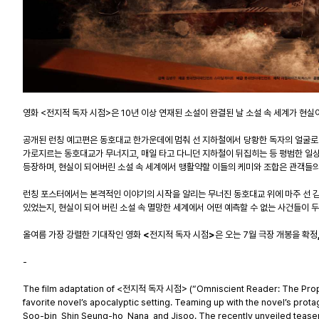
영화 <전지적 독자 시점>은 10년 이상 연재된 소설이 완결된 날 소설 속 세계가 현실
공개된 런칭 예고편은 동호대교 한가운데에 멈춰 선 지하철에서 당황한 독자의 얼굴로 
가로지르는 동호대교가 무너지고, 매일 타고 다니던 지하철이 뒤집히는 등 평범한 일상 
등장하며, 현실이 되어버린 소설 속 세계에서 맹활약할 이들의 케미와 조합은 관객들의
런칭 포스터에서는 본격적인 이야기의 시작을 알리는 무너진 동호대교 위에 마주 선 김
있었는지, 현실이 되어 버린 소설 속 멸망한 세계에서 어떤 예측할 수 없는 사건들이 
올여름
가장
강렬한
기대작인
영화
<
전지적
독자
시점
>
은
오는
7
월
극장
개봉을
확정
-
The film adaptation of <전지적 독자 시점> (“Omniscient Reader: The Prophet”
favorite novel’s apocalyptic setting. Teaming up with the novel’s prot
Soo-bin, Shin Seung-ho, Nana, and Jisoo. The recently unveiled teaser t