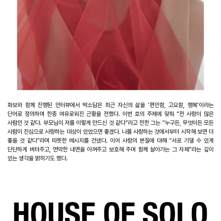
화보와 함께 진행된 인터뷰에서 박소담은 최근 자신의 삶을
‘
편안함
,
고요함
,
행복
’
이라는
단어로 정의하며 한층 여유로워진 근황을 전했다
.
이번 호의 주제에 맞춰
“
전 사랑이 많은
사람인 것 같다
.
부모님이 저를 이렇게 만드신 것 같다
”
라고 전한 그는
“
누구든
,
무엇이든 모든
사람이 진심으로 사랑하는 대상이 있었으면 좋겠다
.
나를 사랑하는 것에서부터 시작해 보면 더
좋을 것 같다
”
라며 따뜻한 메시지를 건넸다
.
이어 사랑의 본질에 대해
“
서로 기댈 수 있게
단단하게 버텨주고
,
연약한 내면을 아껴주고 보호해 주며 함께 살아가는 그 자체
”
라는 깊이
있는 생각을 밝히기도 했다
.