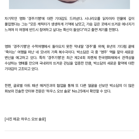
차기작인 영화
‘
경주기행
’
에 대한 기대감도 드러냈다
.
시나리오를 읽자마자 인물에 깊이
몰입했다는 그는
“
모든 캐릭터가 생생하게 기억에 남았고
,
가슴 깊은 곳에서 뜨거운 에너지가
느껴져 이 여정에 반드시 참여하고 싶다는 확신이 들었다
”
라고 출연 계기를 전했다
.
영화
‘
경주기행
’
은 수학여행에서 돌아오지 못한 막내딸
'
경주
'
를 위해
, 8
년의 기다림 끝에
'
죽이는
'
여행을 떠난 네 모녀의 가족 복수극이다
.
박소담은 극 중
‘
영주
’
역을 맡아 새로운
변신을 예고하고 있다
.
특히
‘
경주기행
’
은 최근 제
24
회 피렌체 한국영화제에서 관객상을
수상하는 영예를 안으며 국내외의 뜨거운 관심을 입증한 만큼
,
박소담의 새로운 활약에 대한
기대감이 고조되고 있다
.
한편
,
글로벌 아트 패션 매거진과의 협업을 통해 또 다른 얼굴을 선보인 박소담의 더 많은
화보와 진솔한 인터뷰 전문은
‘
하우스 오브 솔로
’ No.25
에서 확인할 수 있다
.
[
사진 제공
:
하우스 오브 솔로
]