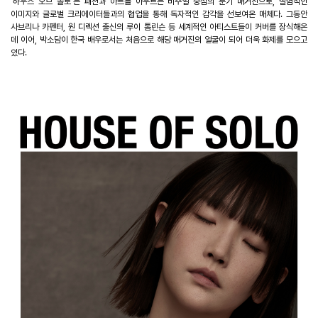
‘
하우스 오브 솔로
’
는 패션과 아트를 아우르는 비주얼 중심의 분기 매거진으로
,
실험적인
이미지와 글로벌 크리에이터들과의 협업을 통해 독자적인 감각을 선보여온 매체다
.
그동안
사브리나 카펜터
,
원 디렉션 출신의 루이 톰린슨 등 세계적인 아티스트들이 커버를 장식해온
데 이어
,
박소담이 한국 배우로서는 처음으로 해당 매거진의 얼굴이 되어 더욱 화제를 모으고
있다
.