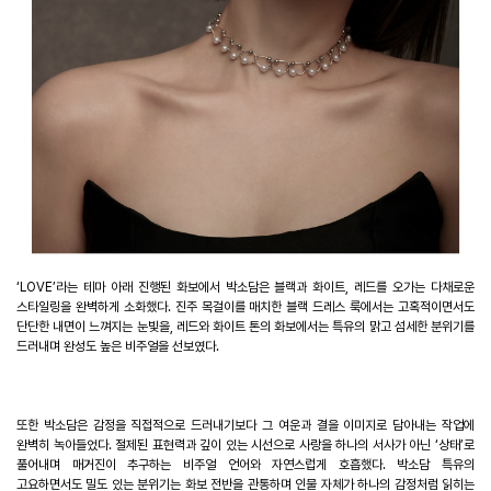
‘LOVE’
라는 테마 아래 진행된 화보에서 박소담은 블랙과 화이트
,
레드를 오가는 다채로운
스타일링을 완벽하게 소화했다
.
진주 목걸이를 매치한 블랙 드레스 룩에서는 고혹적이면서도
단단한 내면이 느껴지는 눈빛을
,
레드와 화이트 톤의 화보에서는 특유의 맑고 섬세한 분위기를
드러내며 완성도 높은 비주얼을 선보였다
.
또한 박소담은 감정을 직접적으로 드러내기보다 그 여운과 결을 이미지로 담아내는 작업에
완벽히 녹아들었다
.
절제된 표현력과 깊이 있는 시선으로 사랑을 하나의 서사가 아닌
‘
상태
’
로
풀어내며 매거진이 추구하는 비주얼 언어와 자연스럽게 호흡했다
.
박소담 특유의
고요하면서도 밀도 있는 분위기는 화보 전반을 관통하며 인물 자체가 하나의 감정처럼 읽히는