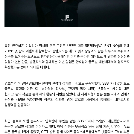
특히 안효섭은 이탈리아 럭셔리 오트 쿠튀르 브랜드 메종 발렌티노
(VALENTINO)
와 함께
2026
멧 갈라 이벤트에 참석한다
.
발렌티노는 레드카펫의 상징과도 같은 하우스로 쿠튀르의
정수를 보여주는 브랜드로 평가받는다
.
클래식한 미학과 우아한 해석으로 멧 갈라의 상징성과
맞닿아 있는 만큼
,
발렌티노와 함께하는 이번 협업은 안효섭이 글로벌 패션계에서의 입지까지
확장했다는 점에서 의미를 더한다
.
안효섭의 이 같은 광보행은 철저히 실력과 성과를 바탕으로 구축되었다
. SBS
‘
사내맞선
’
으로
글로벌 흥행을 이끈 후
,
‘
낭만닥터 김사부
’
,
’
전지적 독자 시점
‘
,
넷플릭스
‘
케이팝 데몬
헌터스
’
등의 작품을 통해 해외 활동의 저변을 넓혔다
.
전 세계 시청자들은 물론 국내외 업계의
관심과 사랑을 독차지하며 작품의 성과를 넘어 글로벌 시장에서 통용되는 배우로서의
경쟁력을 입증했다
.
최근 성적표 또한 눈부시다
.
안효섭이 주연을 맡은
SBS
드라마
‘
오늘도 매진했습니다
’
로
꾸준히 글로벌 성과를 이어가고 있다
.
해당 작품은 넷플릭스 투둠 집계 기준
,
비영어
TV
쇼
부문 글로벌
1
위에 올랐고
, OTT
순위 집계 사이트 플릭스패트롤에서도 넷플릭스
TV
쇼 부문