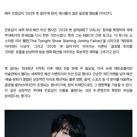
배우 안효섭이
‘
2026
멧 갈라
’
에 참석
,
예사롭지 않은 글로벌 행보를 이어간다
.
안효섭이 세계 최대 패션 자선 행사인
‘
2026
멧 갈라
(MET GALA)
’
참석을 확정하며 국제
무대에서의 존재감을 다시 한번 각인시켰다
.
특히 그는
NBC
의 간판 토크쇼
‘
더 투나잇 쇼
스타링 지미 팰런
(The Tonight Show Starring Jimmy Fallon)
’
을 시작으로
‘
제
98
회
아카데미 시상식
’
,
그리고
‘
2026
멧 갈라
’
까지 이어지는 이른바
‘
글로벌 트리플
크라운
’
흐름을 완성하며 방송
·
영화
·
패션을 아우르는 독보적인 궤적을 그려가고 있다
.
멧 갈라는
1948
년 시작된 이후 매년
5
월 첫째 주 월요일
,
미국 뉴욕 메트로폴리탄
미술관에서 열리는 세계적인 패션 이벤트이자 자선 모금 행사다
.
단순한 레드카펫을 넘어 패션
·
예술
·
문화가 결합된 상징적인 자리로 패션계는 물론 영화
,
음악
,
스포츠 등 각 분야를 대표하는
글로벌 셀러브리티만이 초청되는 행사이기에
,
참석 자체만으로도 그 영향력을 가늠할 수 있다
.
이 같은 상징적인 무대에 안효섭이 이름을 올렸다는 것은
K-
콘텐츠의 확장된 위상을
보여준다는 평가다
.