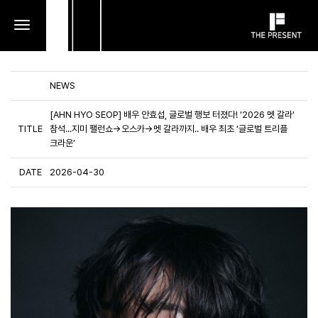
toggle
navigation
NEWS
[AHN HYO SEOP] 배우 안효섭, 글로벌 행보 터졌다! '2026 멧 갈라'
TITLE
참석...지미 팰런쇼→오스카→멧 갈라까지.. 배우 최초 ‘글로벌 트리플
크라운’
DATE
2026-04-30