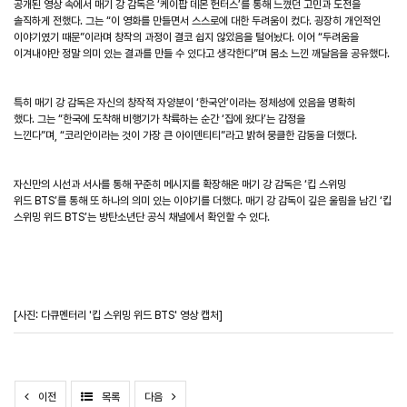
공개된 영상 속에서 매기 강 감독은
‘
케이팝 데몬 헌터스
’
를 통해 느꼈던 고민과 도전을
솔직하게 전했다
.
그는
“
이 영화를 만들면서 스스로에 대한 두려움이 컸다
.
굉장히 개인적인
이야기였기 때문
”
이라며 창작의 과정이 결코 쉽지 않았음을 털어놨다
.
이어
“
두려움을
이겨내야만 정말 의미 있는 결과를 만들 수 있다고 생각한다
”
며 몸소 느낀 깨달음을 공유했다
.
특히 매기 강 감독은 자신의 창작적 자양분이
‘
한국인
’
이라는 정체성에 있음을 명확히
했다
.
그는
“
한국에 도착해 비행기가 착륙하는 순간
‘
집에 왔다
’
는 감정을
느낀다
”
며
,
“
코리안이라는 것이 가장 큰 아이덴티티
”
라고 밝혀 뭉클한 감동을 더했다
.
자신만의 시선과 서사를 통해 꾸준히 메시지를 확장해온 매기 강 감독은
‘
킵 스위밍
위드
BTS
’
를 통해 또 하나의 의미 있는 이야기를 더했다
.
매기 강 감독이 깊은 울림을 남긴
‘
킵
스위밍 위드
BTS
’
는 방탄소년단 공식 채널에서 확인할 수 있다
.
[사진: 다큐멘터리 '킵 스위밍 위드 BTS' 영상 캡처]
이전
목록
다음