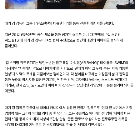
매기 강 감독이 그룹 방탄소년단의 다큐멘터리를 통해 진솔한 메시지를 전했다
.
지난
29
일 방탄소년단 공식 채널을 통해 공개된 쇼트폼 미니 다큐멘터리
‘
킵 스위밍
위드
BTS
’
에 매기 강 감독이 여섯 번째 주인공으로 출연해 내면의 이야기를 솔직하게
풀어냈다
.
‘
킵 스위밍 위드
BTS
’
는 방탄소년단 정규
5
집
‘
아리랑
(ARIRANG)
’
타이틀곡
‘
SWIM
’
의
메시지인
‘
계속해서 앞으로 나아가자
’
를 기반으로
,
결과가 아닌 그 뒤에 숨은
‘
지속 가능한
일상
’
과 노력의 무게를 되짚어보는 캠페인이다
.
각 분야를 대표하는 거장들의 삶과 철학을
통해 노래의 메시지를 확장한 가운데
,
박찬욱 감독
,
디자이너 노라 노
,
스노보드 국가대표
최가온
,
선재 스님
,
오키로만에 이어 매기 강 감독이 상징적인 라인업에 이름을 올리며 의미를
더했다
.
매기 강 감독은 한국에서 태어나 캐나다에서 성장한 한국계 감독으로
,
현재 전 세계에서 가장
영향력 있는 크리에이티브 리더 중 한 명이다
.
그는 넷플릭스 애니메이션 영화
‘
케이팝 데몬
헌터스
’
를 통해 아카데미 시상식
2
관왕 달성
,
골든 글로브 수상이라는 전무후무한 기록을
세우며
K-
컬처를 기반으로 한 스토리텔링의 힘을 전 세계에 각인시켰다
.