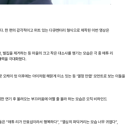
다
.
한 편의
감각적이고 위트 있는
다큐멘터리 형식으로 제작된 이번 영상은
고
,
벌집을 제거하는 등 마을의 크고 작은 대소사를 챙기는 모습은 극 중 매튜 리
매력을 극대화했다
.
 오케이 컷 이후에는 아이처럼 해맑게 미소 짓는 등
‘
열정 만랩
’
모먼트로 보는 이들을
한 연기 후 몰려오는 부끄러움에 어쩔 줄 몰라 하는 모습은 오직 비하인드
들은
“
매튜 리가 안효섭이라서 행복하다
”, “
열심히 파닥거리는 모습 너무 귀엽다
”,