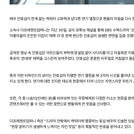
배우 안효섭이 한계 없는 캐릭터 소화력과 남다른 연기 열정으로 팬들의 마음을 다시 
소속사 더프레젠트컴퍼니는 지난
30
일
,
공식 유튜브 채널을 통해
SBS
수목드라마
‘
덕풍마을의 든든한 지킴이
‘
매튜 리
’
로 완벽 변신한 안효섭의 생생한 면면을 집중 조명
공개된 영상 속 안효섭은 어르신들의 부탁에 망설임 없이 사다리를 타고 마을회관 지붕
특유의
‘
츤데레
’
매력을 고스란히 보여주었다
.
안효섭은 훈훈한 비주얼로 거침없이 몸
특히 이번 비하인드의 묘미는 안효섭의 치열한 연기
열정을 제
3
자의 시선을 풀어낸 
미소 짓게 했다
.
연기에 대한 진지한 태도와 현장에서 터져 나오는 자연스러운 위트가
또한
,
극 중 나솜이
(
안세빈 분
)
를 바라보며 짓는 무장해제된 다정한 미소는 현장을 환
콘텐츠에서만 볼 수 있는 귀한 장면으로 팬들에게 큰 웃음을 선사했다
.
더프레젠트컴퍼니 측은
“
드라마 안팎에서 캐릭터에 열중하는 효섭 배우의 진솔한 모
“
현장 분위기가 생생하게 느껴지는 자컨 맛집
”
등의 폭발적인 반응을 쏟아내고 있다
.