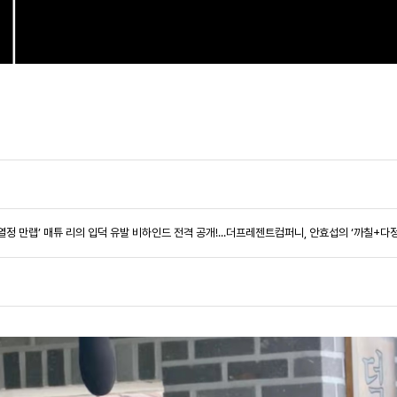
 ‘열정 만랩’ 매튜 리의 입덕 유발 비하인드 전격 공개!...더프레젠트컴퍼니, 안효섭의 ‘까칠+다