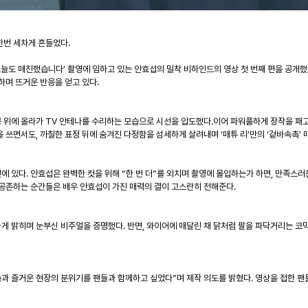
한번 세차게 흔들었다
.
오늘도 매진했습니다
’
촬영에 임하고 있는 안효섭의 밀착 비하인드의 영상
첫 번째 편을
공개했
하며 뜨거운 반응을 얻고 있다
.
 위에 올라가
TV
안테나를 수리하는 모습으로 시선을 압도했다
.
이어 파워풀하게 장작을 패
을 쓰면서도
,
까칠한 표정 뒤에 숨겨진 다정함을 섬세하게 살려내며
‘
매튜 리
’
만의
‘
겉바속촉
’
것에 있다
.
안효섭은 완벽한 컷을 위해
“
한 번 더
”
를 외치며 촬영에 몰입하는가 하면
,
만족스러운
 공존하는 순간들은 배우 안효섭이 가진 매력의 결이 고스란히 전해준다
.
하게 밝히며 눈부신 비주얼을 증명했다
.
반면
,
와이어에 매달린 채 닭처럼 팔을 파닥거리는 코믹
습과 즐거운 현장의 분위기를 팬들과 함께하고 싶었다
”
며
제작 의도를 밝혔다
.
영상을 접한 팬