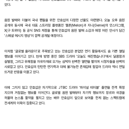
있다
.
음원 발매와 더불어 국내 팬들을 위한 안효섭의 다정한 선물도 마련됐다
.
오늘 오후 음원
공개와 동시에 국내 대표 스트리밍 플랫폼인 멜론
(Melon)
과 지니
(Genie)
의 인스타그램
,
X(
구 트위터
)
등 공식
SNS
계정을 통해 안효섭의 음원 발매 소감과 애정 어린 인사가 담긴
‘
스페셜 메시지 영상
’
이 깜짝 공개될 예정이다
.
이처럼
‘
글로벌 올라운더
’
로 주목받고 있는 안효섭은 본업인 연기 활동에서도 숨 가쁜 열일
행보를 이어가고 있다
.
현재 방영 중인
SBS
드라마
‘
오늘도 매진했습니다
’
에서 달콤함과
살벌함
,
그리고 유쾌함을 자유자재로 오가는 삼박자 완벽한 열연을 펼치며 시청자들을 완벽히
사로잡고 있다
.
안효섭의 탄탄한 연기력과 대체 불가능한 존재감에 힘입어 드라마 역시 연일
뜨거운 반응을 이끌고 있다
.
이에 그치지 않고 안효섭은 차기작으로
JTBC
드라마
‘
파이널 테이블
’
출연을 전격 확정
지으며 거침없는 행보를 이어간다
.
글로벌 음원 발매부터 차기작 행보까지 장르와 국경을
허물며 논스톱 활약을 펼치고 있는 배우 안효섭이 앞으로 보여줄 한계 없는 스펙트럼에
전세계의 이목이 집중되고 있다
.