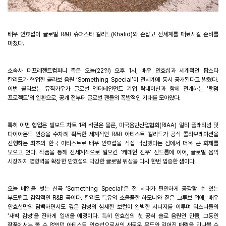
배우 안효섭이 글로벌
R&B
슈퍼스타 칼리드
(Khalid)
와 손잡고 전세계를 매료시킬 준비를
마쳤다
.
소속사 더프레젠트컴퍼니 측은 오늘
(22
일
)
오후
1
시
,
배우 안효섭과 세계적인 팝스타
칼리드가 협업한 콜라보 음원
‘
Something Special
’
이 전세계에 동시 공개된다고 밝혔다
.
이번 콜라보는 뮤직카우가 글로벌 엔터테인먼트 기업 락네이션과 함께 전개하는
‘
팬덤
프로젝트
’
의 일환으로
,
공개 전부터 글로벌 팬들의 폭발적인 기대를 모아왔다
.
특히 이번 협업은 빌보드 차트
1
위 석권은 물론
,
미국음반산업협회
(RIAA)
멀티 플래티넘 및
다이아몬드 인증을 수차례 획득한 세계적인
R&B
아티스트 칼리드가 공식 콜라보레이션을
진행하는 최초의 한국 아티스트로 배우 안효섭을 직접 낙점했다는 점에서 더욱 큰 화제를
모으고 있다
.
작품을 통해 전세계적으로 일으킨
‘
케데헌 진우
’
신드롬에 이어
,
글로벌 음악
시장까지 영향력을 확장한 안효섭의 막강한 글로벌 위상을 다시 한번 입증한 셈이다
.
오늘 베일을 벗는 신곡
‘
Something Special
’
은 전 세대가 편안하게 공감할 수 있는
부드럽고 감각적인
R&B
곡이다
.
칼리드 특유의 소울풀한 하모니와 짙은 그루브 위에
,
배우
안효섭만의 담백하면서도 깊은 감성의 섬세한 보컬이 완벽한 시너지를 이루며 리스너들의
‘
새벽 감성
’
을 진하게 일깨울 예정이다
.
특히 안효섭의 첫 공식 솔로 음원인 만큼
,
그동안
작품에서는 볼 수 없었던 아티스트 안효섭으로서의 새로운 무드와 깊어진 매력을 만나볼 수