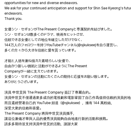
opportunities for new and diverse endeavors.
We ask for your continued anticipation and support for Shin Sae Kyeong's futu
endeavors.
Thank you.
女優シン・セギョンがThe Present Companyと専属契約を結びました。
シン・セギョンは数多くのドラマ、映画をヒットさせ、
信頼できる女優としての地位を確立しただけでなく、
144万人のフォロワーを持つYouTubeチャンネル(@sjkuksee)を自ら運営し、
多くの方々から大きな信頼と愛を貰っています。
才能と人徳を兼ね揃えた素晴らしい女優で、
自由かつ新しい挑戦と活動ができるようにThe Present
Companyが一緒に支えていきます。
女優シン・セギョンの活動にたくさんの期待と応援をお願い致します。
ありがとうございます。
演員 申世炅與 The Present Company 簽訂了專屬合約。
演員申世炅不僅通過衆多成功的電視劇和電影鞏固了自己作爲值得信賴的演員的地
而且還經營著自己的 YouTube 頻道（@sjkuksee），擁有 144 萬粉絲，
深受大衆的信賴和喜愛。
The Present Company 將與申世炅演員攜手，
讓這位兼備才華與人品的優秀演員能夠自由地進行新的活動和挑戰。
請多多期待並支持演員申世炅的活動，謝謝大家