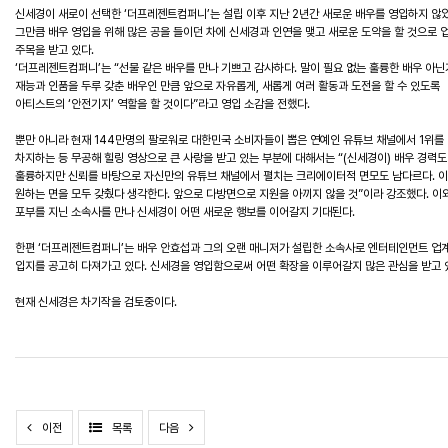
신세경이 새로이 선택한 ‘더프레젠트컴퍼니’는 설립 이후 지난 2년간 새로운 배우를 영입하지 않았
그만큼 배우 영입을 위해 많은 공을 들이던 차에 신세경과 인연을 맺고 새로운 도약을 할 것으로 
주목을 받고 있다.
‘더프레젠트컴퍼니’는 “선물 같은 배우를 만나 기쁘고 감사하다. 말이 필요 없는 훌륭한 배우 아닌
재능과 인품을 두루 갖춘 배우인 만큼 앞으로 자유롭게, 새롭게 여러 활동과 도전을 할 수 있도록
아티스트의 ‘안전기지’ 역할을 할 것이다”라고 영입 소감을 전했다.
뿐만 아니라 현재 144만명의 팔로워로 대한민국 소비자들이 뽑은 연예인 유튜브 채널에서 1위를
차지하는 등 무공해 힐링 영상으로 큰 사랑을 받고 있는 부분에 대해서는 “(신세경이) 배우 경력도
훌륭하지만 신뢰를 바탕으로 자신만의 유튜브 채널에서 펼치는 크리에이터적 면모도 남다르다. 이
원하는 면을 모두 갖췄다 생각한다. 앞으로 다방면으로 지원을 아끼지 않을 것”이라 강조했다. 이
포부를 지닌 소속사를 만나 신세경이 어떤 새로운 행보를 이어갈지 기대된다.
한편 ‘더프레젠트컴퍼니’는 배우 안효섭과 그의 오랜 매니저가 설립한 소속사로 엔터테인먼트 업
입지를 공고히 다져가고 있다. 신세경을 영입함으로써 어떤 확장을 이루어갈지 많은 관심을 받고 
현재 신세경은 차기작을 검토중이다.
이전
목록
다음