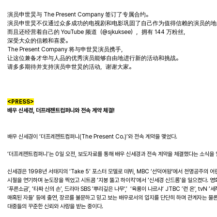
演员申世炅与 The Present Company 签订了专属合约。
演员申世炅不仅通过众多成功的电视剧和电影巩固了自己作为值得信赖的演员的地
而且还经营着自己的 YouTube 频道（@sjkuksee），拥有 144 万粉丝，
深受大众的信赖和喜爱。
The Present Company 将与申世炅演员携手，
让这位兼备才华与人品的优秀演员能够自由地进行新的活动和挑战。
请多多期待并支持演员申世炅的活动，谢谢大家。
<PRESS>
배우 신세경, 더프레젠트컴퍼니와 전속 계약 체결!
배우 신세경이 ‘더프레젠트컴퍼니(The Present Co.)’와 전속 계약을 맺었다.
‘더프레젠트컴퍼니’는 0일 오전, 보도자료를 통해 배우 신세경과 전속 계약을 체결했다는 소식을 
신세경은 1998년 서태지의 ‘Take 5’ 포스터 모델로 데뷔, MBC ‘선덕여왕’에서 천명공주의 어
시절을 연기하며 눈도장을 찍었고 시트콤 ‘지붕 뚫고 하이킥’에서 ‘신세경 신드롬’을 일으켰다. 영
‘푸른소금’, ‘타짜 신의 손’, 드라마 SBS ’뿌리깊은 나무‘,’ ‘육룡이 나르샤‘ JTBC ’런 온‘, tvN ’세
매혹된 자들’ 등에 출연, 장르를 불문하고 믿고 보는 배우로서의 입지를 단단히 하며 관계자는 물
대중들의 꾸준한 신뢰와 사랑을 받는 중이다.