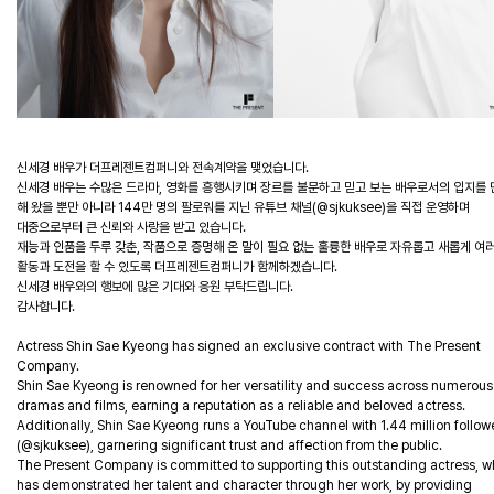
신세경 배우가 더프레젠트컴퍼니와 전속계약을 맺었습니다.
신세경 배우는 수많은 드라마, 영화를 흥행시키며 장르를 불문하고 믿고 보는 배우로서의 입지를
해 왔을 뿐만 아니라 144만 명의 팔로워를 지닌 유튜브 채널(@sjkuksee)을 직접 운영하며
대중으로부터 큰 신뢰와 사랑을 받고 있습니다.
재능과 인품을 두루 갖춘, 작품으로 증명해 온 말이 필요 없는 훌륭한 배우로 자유롭고 새롭게 여
활동과 도전을 할 수 있도록 더프레젠트컴퍼니가 함께하겠습니다.
신세경 배우와의 행보에 많은 기대와 응원 부탁드립니다.
감사합니다.
Actress Shin Sae Kyeong has signed an exclusive contract with The Present
Company.
Shin Sae Kyeong is renowned for her versatility and success across numerous
dramas and films, earning a reputation as a reliable and beloved actress.
Additionally, Shin Sae Kyeong runs a YouTube channel with 1.44 million follow
(@sjkuksee), garnering significant trust and affection from the public.
The Present Company is committed to supporting this outstanding actress, 
has demonstrated her talent and character through her work, by providing