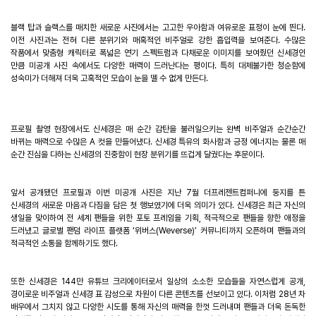
블랙 탑과 슬랙스를 매치한 새로운 사진에서는 고고한 우아함과 여유로운 표정이 눈에 띈다
.
이전 사진과는 전혀 다른 분위기와 매혹적인 비주얼로 강한 흡입력을 보여준다
.
수많은
작품에서 맞춤형 캐릭터로 폭넓은 연기 스펙트럼과 다채로운 이미지를 보여줬던 신세경인
만큼 미공개 사진 속에서도 다양한 매력이 드러난다는 평이다
.
특히 대체불가한 청순함에
성숙미가 더해져 더욱 고혹적인 모습이 눈을 뗄 수 없게 만든다
.
프로필 촬영 현장에서도 신세경은 매 순간 감탄을 불러일으키는 완벽 비주얼과 순간순간
바뀌는 매력으로 수많은
A
컷을 만들어냈다
.
신세경 특유의 화사함과 긍정 에너지는 물론 매
순간 진심을 다하는 신세경의 진중함이 현장 분위기를 뜨겁게 달궜다는 후문이다
.
앞서 공개됐던 프로필과 이번 미공개 사진은 지난
7
월 더프레젠트컴퍼니에 둥지를 튼
신세경의 새로운 마음과 다짐을 담은 첫 행보였기에 더욱 의미가 있다
.
신세경은 최근 자신의
생일을 맞이하여 전 세계 팬들을 위한 포토 프레임을 기획
,
적극적으로 팬들을 향한 애정을
드러냈고 글로벌 팬덤 라이프 플랫폼
‘
위버스
(Weverse)
’
커뮤니티까지 오픈하며 팬들과의
적극적인 소통을 함께하기도 했다
.
또한 신세경은
144
만 유튜브 크리에이터로서 일상의 소소한 모습들을 자연스럽게 공개
,
경이로운 비주얼과 신세경 표 감성으로 차원이 다른 콘텐츠를 선보이고 있다
.
이처럼
28
년 차
배우에서 그치지 않고 다양한 시도를 통해 자신의 매력을 한껏 드러내며 팬들과 더욱 돈독한