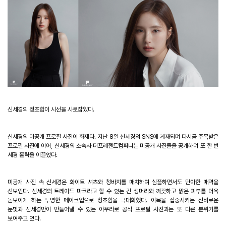
신세경의 청초함이 시선을 사로잡았다
.
신세경의 미공개 프로필 사진이 화제다
.
지난
8
일 신세경의
SNS
에 게재되며 다시금 주목받은
프로필 사진에 이어
,
신세경의 소속사 더프레젠트컴퍼니는 미공개 사진들을 공개하며 또 한 번
세경 홀릭을 이끌었다
.
미공개 사진 속 신세경은 화이트 셔츠와 청바지를 매치하여 심플하면서도 단아한 매력을
선보인다
.
신세경의 트레이드 마크라고 할 수 있는 긴 생머리와 깨끗하고 맑은 피부를 더욱
돋보이게 하는 투명한 메이크업으로 청초함을 극대화했다
.
이목을 집중시키는 신비로운
눈빛과 신세경만이 만들어낼 수 있는 아우라로 공식 프로필 사진과는 또 다른 분위기를
보여주고 있다
.