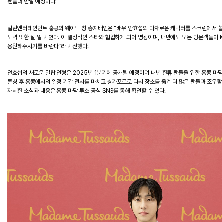
팬들과 만날 예정이다.
멀린엔터테인먼트 홍콩의 웨이드 창 총지배인은 “배우 안효섭의 다채로운 캐릭터를 스크린에서 볼 
노력 또한 잘 알고 있다. 이 열정적인 스타와 협업하게 되어 영광이며, 내년에도 모든 방문객들이 
응원해주시기를 바란다”라고 전했다.
안효섭의
새로운
밀랍
인형은
2025
년
1
분기에
공개될
예정이며
내년
한류
팬들을
위한
홍콩
마
론칭
후
홍콩에서의
일정
기간
전시를
마치고
싱가포르로
다시
장소를
옮겨
더
많은
팬들과
조우할
자세한
소식과
내용은
홍콩
마담
투소
공식
SNS
를
통해
확인할
수
있다
.