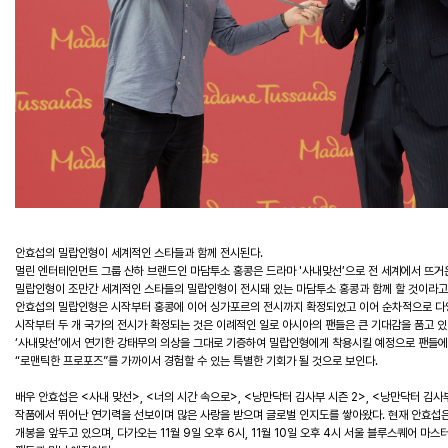
안효섭의 밀랍인형이 세계적인 스타들과 함께 전시된다.
멀린 엔터테인먼트 그룹 산하 브랜드인 마담투소 홍콩은 드라마 '사내맞선’으로 전 세계에서 뜨거
밀랍인형이 조만간 세계적인 스타들의 밀랍인형이 전시돼 있는 마담투소 홍콩과 함께 할 것이라고
안효섭의 밀랍인형은 시작부터 홍콩에 이어 싱가포르의 전시까지 확정되었고 이어 순차적으로 다양
시작부터 두 개 국가의 전시가 확정되는 것은 이례적인 일로 아시아의 팬들은 큰 기대감을 품고 있
‘사내맞선’에서 연기한 강태무의 의상을 그대로 기증하여 밀랍인형에게 착용시킬 예정으로 팬들
“로맨틱한 프로포즈”를 가까이서 경험할 수 있는 특별한 기회가 될 것으로 보인다.
배우 안효섭은 <사내 맞선>, <너의 시간 속으로>, <낭만닥터 김사부 시즌 2>, <낭만닥터 김사부
작품에서 뛰어난 연기력을 선보이며 많은 사랑을 받으며 글로벌 인지도를 쌓아왔다. 현재 안효섭은
개봉을 앞두고 있으며, 다가오는 11월 9일 오후 6시, 11월 10일 오후 4시 서울 블루스퀘어 마